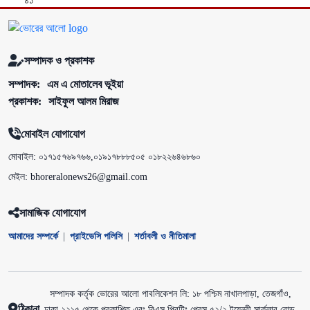
সম্পাদক ও প্রকাশক
সম্পাদক:
এম এ মোতালেব ভূইয়া
প্রকাশক:
সাইফুল আলম মিরাজ
মোবাইল যোগাযোগ
মোবাইল: ০১৭১৫৭৬৯৭৬৬,০১৯১৭৮৮৮৫০৫ ০১৮২২৬৪৬৮৬০
মেইল: bhoreralonews26@gmail.com
সামাজিক যোগাযোগ
আমাদের সম্পর্কে
|
প্রাইভেসি পলিসি
|
শর্তাবলী ও নীতিমালা
সম্পাদক কর্তৃক ভোরের আলো পাবলিকেশন লি: ১৮ পশ্চিম নাখালপাড়া, তেজগাঁও,
ঠিকানা
ঢাকা-১২১৫ থেকে প্রকাশিত এবং বিএস প্রিন্টিং প্রেস ৫২/২ টয়েনবী সার্কুলার রোড,