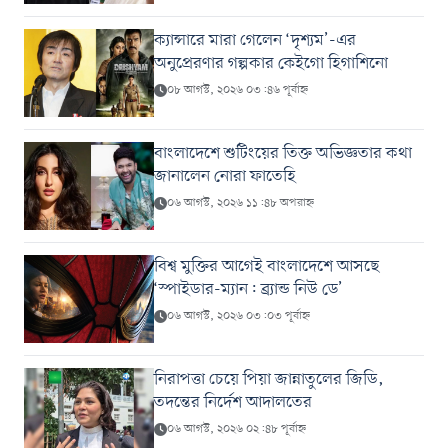
ক্যান্সারে মারা গেলেন ‘দৃশ্যম’-এর
অনুপ্রেরণার গল্পকার কেইগো হিগাশিনো
০৮ আগস্ট, ২০২৬ ০৩:৪৬ পূর্বাহ্ন
বাংলাদেশে শুটিংয়ের তিক্ত অভিজ্ঞতার কথা
জানালেন নোরা ফাতেহি
০৬ আগস্ট, ২০২৬ ১১:৪৮ অপরাহ্ন
বিশ্ব মুক্তির আগেই বাংলাদেশে আসছে
‘স্পাইডার-ম্যান: ব্র্যান্ড নিউ ডে’
০৬ আগস্ট, ২০২৬ ০৩:০৩ পূর্বাহ্ন
নিরাপত্তা চেয়ে পিয়া জান্নাতুলের জিডি,
তদন্তের নির্দেশ আদালতের
০৬ আগস্ট, ২০২৬ ০২:৪৮ পূর্বাহ্ন