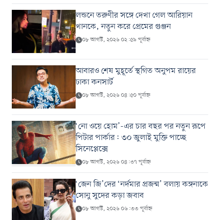
লন্ডনে তরুণীর সঙ্গে দেখা গেল আরিয়ান
খানকে, নতুন করে প্রেমের গুঞ্জন
০৮ আগস্ট, ২০২৬ ০২:৫৯ পূর্বাহ্ন
আবারও শেষ মুহূর্তে স্থগিত অনুপম রায়ের
ঢাকা কনসার্ট
০৮ আগস্ট, ২০২৬ ০৪:৫০ পূর্বাহ্ন
‘নো ওয়ে হোম’-এর চার বছর পর নতুন রূপে
পিটার পার্কার: ৩০ জুলাই মুক্তি পাচ্ছে
সিনেপ্লেক্সে
০৮ আগস্ট, ২০২৬ ০৪:৩৭ পূর্বাহ্ন
‘জেন জি’দের ‘নর্দমার প্রজন্ম’ বলায় কঙ্গনাকে
সোনু সুদের কড়া জবাব
০৮ আগস্ট, ২০২৬ ০৬:৩৩ পূর্বাহ্ন