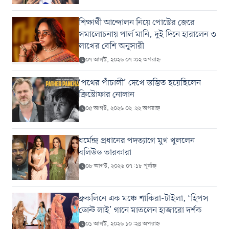
শিক্ষার্থী আন্দোলন নিয়ে পোস্টের জেরে
সমালোচনায় পার্ল মানি, দুই দিনে হারালেন ৩
লাখের বেশি অনুসারী
০৭ আগস্ট, ২০২৬ ০৭:০২ অপরাহ্ন
‘পথের পাঁচালী’ দেখে স্তম্ভিত হয়েছিলেন
ক্রিস্টোফার নোলান
০৫ আগস্ট, ২০২৬ ০২:২২ অপরাহ্ন
ধর্মেন্দ্র প্রধানের পদত্যাগে মুখ খুললেন
বলিউড তারকারা
০৮ আগস্ট, ২০২৬ ০৭:১৮ পূর্বাহ্ন
ব্রুকলিনে এক মঞ্চে শাকিরা-টাইলা, ‘হিপস
ডোন্ট লাই’ গানে মাতলেন হাজারো দর্শক
০১ আগস্ট, ২০২৬ ১০:২৪ অপরাহ্ন