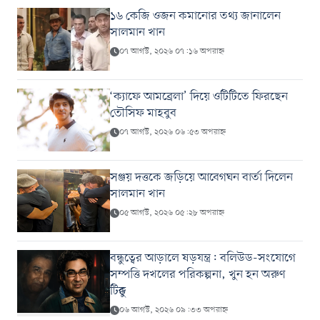
১৬ কেজি ওজন কমানোর তথ্য জানালেন
সালমান খান
০৭ আগস্ট, ২০২৬ ০৭:১৬ অপরাহ্ন
‘ক্যাফে আমব্রেলা’ দিয়ে ওটিটিতে ফিরছেন
তৌসিফ মাহবুব
০৭ আগস্ট, ২০২৬ ০৬:৫৩ অপরাহ্ন
সঞ্জয় দত্তকে জড়িয়ে আবেগঘন বার্তা দিলেন
সালমান খান
০৫ আগস্ট, ২০২৬ ০৫:২৮ অপরাহ্ন
বন্ধুত্বের আড়ালে ষড়যন্ত্র: বলিউড-সংযোগে
সম্পত্তি দখলের পরিকল্পনা, খুন হন অরুণ
টিক্কু
০৬ আগস্ট, ২০২৬ ০৯:৩৩ অপরাহ্ন