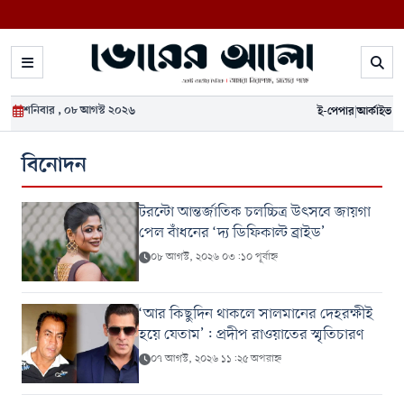
শনিবার , ০৮ আগস্ট ২০২৬
ই-পেপার
|
আর্কাইভ
বিনোদন
টরন্টো আন্তর্জাতিক চলচ্চিত্র উৎসবে জায়গা
পেল বাঁধনের ‘দ্য ডিফিকাল্ট ব্রাইড’
০৮ আগস্ট, ২০২৬ ০৩:১০ পূর্বাহ্ন
‘আর কিছুদিন থাকলে সালমানের দেহরক্ষীই
হয়ে যেতাম’: প্রদীপ রাওয়াতের স্মৃতিচারণ
০৭ আগস্ট, ২০২৬ ১১:২৫ অপরাহ্ন