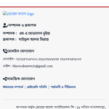
সম্পাদক ও প্রকাশক
সম্পাদক:
এম এ মোতালেব ভূইয়া
প্রকাশক:
সাইফুল আলম মিরাজ
মোবাইল যোগাযোগ
মোবাইল: ০১৭১৫৭৬৯৭৬৬,০১৯১৭৮৮৮৫০৫ ০১৮২২৬৪৬৮৬০
মেইল: bhoreralonews26@gmail.com
সামাজিক যোগাযোগ
আমাদের সম্পর্কে
|
প্রাইভেসি পলিসি
|
শর্তাবলী ও নীতিমালা
সম্পাদক কর্তৃক ভোরের আলো পাবলিকেশন লি: ১৮ পশ্চিম নাখালপাড়া,