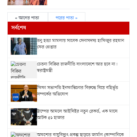
« আগের পাতা
পরের পাতা »
সর্বশেষ
তনু হত্যা মামলায় সাবেক সেনাসদস্য হাফিজুর রহমান
ফের গ্রেপ্তার
চেতনা বিক্রির রাজনীতি বাংলাদেশে আর হবে না:
স্বরাষ্ট্রমন্ত্রী
ফিফা সভাপতি ইনফান্তিনোর বিরুদ্ধে বিয়ে বহির্ভূত
সম্পর্কের অভিযোগ
ট্রাম্পের আমলে আইসিইর নতুন রেকর্ড, এক মাসে
আটক ৫১ হাজার
অফশোর বায়ুবিদ্যুৎ প্রকল্প ছাড়তে জার্মান কোম্পানিকে