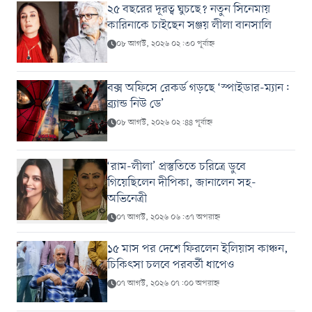
২৫ বছরের দূরত্ব ঘুচছে? নতুন সিনেমায়
কারিনাকে চাইছেন সঞ্জয় লীলা বানসালি
০৮ আগস্ট, ২০২৬ ০২:৩০ পূর্বাহ্ন
বক্স অফিসে রেকর্ড গড়ছে ‘স্পাইডার-ম্যান:
ব্র্যান্ড নিউ ডে’
০৮ আগস্ট, ২০২৬ ০২:৪৪ পূর্বাহ্ন
‘রাম-লীলা’ প্রস্তুতিতে চরিত্রে ডুবে
গিয়েছিলেন দীপিকা, জানালেন সহ-
অভিনেত্রী
০৭ আগস্ট, ২০২৬ ০৬:৩৭ অপরাহ্ন
১৫ মাস পর দেশে ফিরলেন ইলিয়াস কাঞ্চন,
চিকিৎসা চলবে পরবর্তী ধাপেও
০৭ আগস্ট, ২০২৬ ০৭:০০ অপরাহ্ন