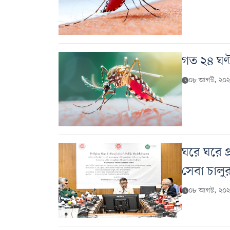
গত ২৪ ঘণ্ট
০৮ আগস্ট, ২০২
ঘরে ঘরে প্র
সেবা চালু
০৮ আগস্ট, ২০২৬