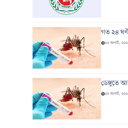
গত ২৪ ঘণ্ট
০২ আগস্ট, ২০
ডেঙ্গুতে 
০২ আগস্ট, ২০