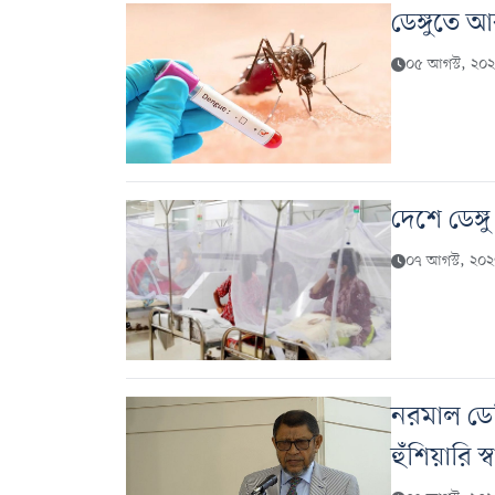
ডেঙ্গুতে 
০৫ আগস্ট, ২০
দেশে ডেঙ্গ
০৭ আগস্ট, ২০২৬
নরমাল ডেল
হুঁশিয়ারি স্বাস