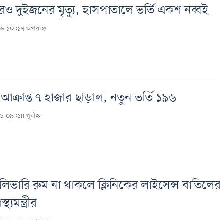
আরও দুইজনের মৃত্যু, হাসপাতালে ভর্তি একশ নব্বই
২৬ ১০:১৭ অপরাহ্ন
ু আক্রান্ত ৭ হাজার ছাড়াল, নতুন ভর্তি ১৯৬
 ০৯:১৪ পূর্বাহ্ন
িভারি রুম না থাকলে ক্লিনিকের লাইসেন্স বাতিলে
্থ্যমন্ত্রীর