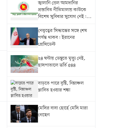
জ্বালানি তেল আমদানির
প্রস্তাবিত নীতিমালায় কাউকে
বিশেষ সুবিধার সুযোগ নেই:...
নেতৃত্বের সিদ্ধান্তের সঙ্গে শেষ
পর্যন্ত থাকব: ইরানের
প্রেসিডেন্ট
২৪ ঘণ্টায় ডেঙ্গুতে মৃত্যু নেই,
হাসপাতালে ভর্তি ৫৪৪
বাড়তে পারে বৃষ্টি, নিম্নাঞ্চল
প্লাবিত হওয়ার শঙ্কা
মেসির বাবা হোর্হে মেসি মারা
গেছেন