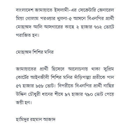
বাংলাদেশ জামায়াতে ইসলামী–এর সেক্রেটারি জেনারেল
মিয়া গোলাম পরওয়ার খুলনা-৫ আসনে বিএনপির প্রার্থী
মোহাম্মদ আলি আসগারের কাছে ২ হাজার ৭০২ ভোটে
পরাজিত হন।
মোহাম্মদ শিশির মনির
জামায়াতের প্রার্থী হিসেবে আলোচনায় থাকা সুপ্রিম
কোর্টের আইনজীবী শিশির মনির দাঁড়িপাল্লা প্রতীকে পান
৫৭ হাজার ৮৫৮ ভোট। বিপরীতে বিএনপির প্রার্থী নাছির
উদ্দিন চৌধুরী ধানের শীষে ৯৭ হাজার ৭৯০ ভোট পেয়ে
জয়ী হন।
হামিদুর রহমান আজাদ