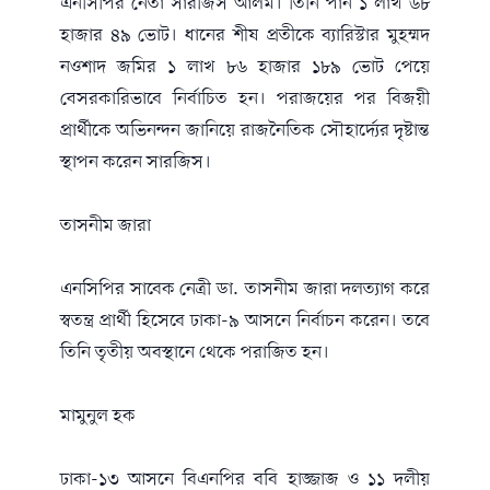
এনসিপির নেতা সারজিস আলম। তিনি পান ১ লাখ ৬৮
হাজার ৪৯ ভোট। ধানের শীষ প্রতীকে ব্যারিস্টার মুহম্মদ
নওশাদ জমির ১ লাখ ৮৬ হাজার ১৮৯ ভোট পেয়ে
বেসরকারিভাবে নির্বাচিত হন। পরাজয়ের পর বিজয়ী
প্রার্থীকে অভিনন্দন জানিয়ে রাজনৈতিক সৌহার্দ্যের দৃষ্টান্ত
স্থাপন করেন সারজিস।
তাসনীম জারা
এনসিপির সাবেক নেত্রী ডা. তাসনীম জারা দলত্যাগ করে
স্বতন্ত্র প্রার্থী হিসেবে ঢাকা-৯ আসনে নির্বাচন করেন। তবে
তিনি তৃতীয় অবস্থানে থেকে পরাজিত হন।
মামুনুল হক
ঢাকা-১৩ আসনে বিএনপির ববি হাজ্জাজ ও ১১ দলীয়