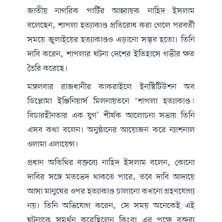
জাতীয় নাগরিক পার্টির আহ্বায়ক
নাহিদ ইসলাম
বলেছেন, শাপলা হত্যাকাণ্ড প্রতিরোধ করা গেলে পরবর্তী
সময়ে জুলাইয়ের হত্যাকাণ্ডও এড়ানো সম্ভব হতো। তিনি
দাবি করেন, শাপলার ঘটনা দেশের ইতিহাসে গভীর ক্ষত
তৈরি করেছে।
মঙ্গলবার রাজধানীর কাকরাইলে ইনস্টিটিউশন অব
ডিপ্লোমা ইঞ্জিনিয়ার্স মিলনায়তনে ‘শাপলা হত্যাকাণ্ড:
বিচারহীনতার এক যুগ’ শীর্ষক আলোচনা সভায় তিনি
এসব কথা বলেন। অনুষ্ঠানের আয়োজন করে ন্যাশনাল
ওলামা এলায়েন্স।
প্রধান অতিথির বক্তব্যে নাহিদ ইসলাম বলেন, কোনো
দাবির সঙ্গে মতভেদ থাকতে পারে, তবে দাবি আদায়ে
আসা মানুষের ওপর হত্যাকাণ্ড চালানো কখনো গ্রহণযোগ্য
নয়। তিনি অভিযোগ করেন, সে সময় অনেকেই এই
ঘটনাকে সমর্থন করেছিলেন কিংবা এর পক্ষে বক্তব্য