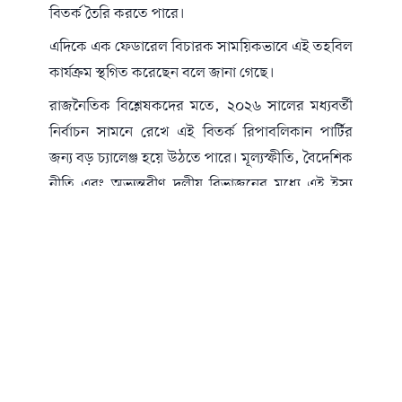
বিতর্ক তৈরি করতে পারে।
এদিকে এক ফেডারেল বিচারক সাময়িকভাবে এই তহবিল
কার্যক্রম স্থগিত করেছেন বলে জানা গেছে।
রাজনৈতিক বিশ্লেষকদের মতে, ২০২৬ সালের মধ্যবর্তী
নির্বাচন সামনে রেখে এই বিতর্ক রিপাবলিকান পার্টির
জন্য বড় চ্যালেঞ্জ হয়ে উঠতে পারে। মূল্যস্ফীতি, বৈদেশিক
নীতি এবং অভ্যন্তরীণ দলীয় বিভাজনের মধ্যে এই ইস্যু
ভোটারদের মধ্যেও নেতিবাচক প্রভাব ফেলতে পারে।
দলের কয়েকজন প্রভাবশালী সিনেটর ইতোমধ্যে স্পষ্ট
করেছেন যে, যথাযথ কংগ্রেসীয় তদারকি ছাড়া তারা এই
উদ্যোগে সমর্থন দেবেন না।
সর্বশেষ