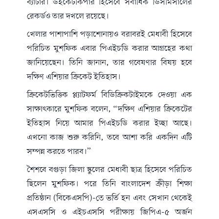
ব্যাটার। উইকেটকিপার হিসেবে সর্বাধিক ডিসমিসালের
রেকর্ডও তার দখলে রয়েছে।
খেলার পাশাপাশি পড়াশোনায়ও বরাবরই মেধাবী হিসেবে
পরিচিত মুশফিক এবার পিএইচডি করার আগ্রহের কথা
জানিয়েছেন। তিনি জানান, তার গবেষণার বিষয় হবে
দক্ষিণ এশিয়ার ক্রিকেট ইতিহাস।
ক্রিকেটভিত্তিক প্ল্যাটফর্ম বিডিক্রিকটাইমকে দেওয়া এক
সাক্ষাৎকারে মুশফিক বলেন, “দক্ষিণ এশিয়ার ক্রিকেটের
ইতিহাস নিয়ে আমার পিএইচডি করার ইচ্ছা আছে।
এখনো কাজ শুরু করিনি, তবে আশা করি একদিন এটি
সম্পন্ন করতে পারব।”
শৈশবে বগুড়া জিলা স্কুলের মেধাবী ছাত্র হিসেবে পরিচিত
ছিলেন মুশফিক। পরে তিনি বাংলাদেশ ক্রীড়া শিক্ষা
প্রতিষ্ঠান (বিকেএসপি)-তে ভর্তি হন এবং সেখান থেকেই
এসএসসি ও এইচএসসি পরীক্ষায় জিপিএ-৫ অর্জন