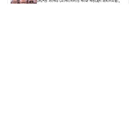
দেশের সংকট মোকাবিলায় কাজ করছেন প্রধানমন্ত্রী,
সরকারবিরোধী ষড়যন্ত্রের অভি...
‘জামায়াত-এনসিপির প্রতিক্রিয়াকে স্বাগত
জানাই’:রাশেদ খান
জুলাই ইস্যুতে সরকারকে প্রতারণার অভিযোগ,
বিচারের অগ্রগতি নিয়েও প্রশ্ন শফি...
‘১০ মিনিট নয়, ১০ বছরেও কিছু করতে পারবেন না’:
ছাত্রশিবির সভাপতিকে নাছিরের...