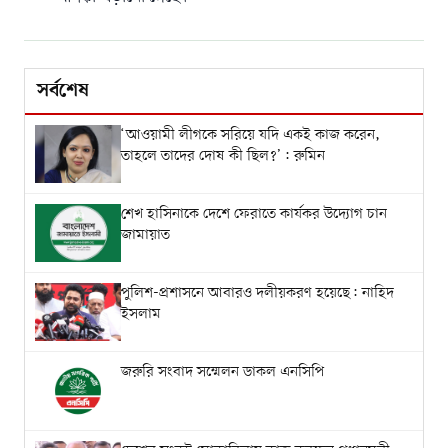
সর্বশেষ
‘আওয়ামী লীগকে সরিয়ে যদি একই কাজ করেন,
তাহলে তাদের দোষ কী ছিল?’: রুমিন
শেখ হাসিনাকে দেশে ফেরাতে কার্যকর উদ্যোগ চান
জামায়াত
পুলিশ-প্রশাসনে আবারও দলীয়করণ হয়েছে: নাহিদ
ইসলাম
জরুরি সংবাদ সম্মেলন ডাকল এনসিপি