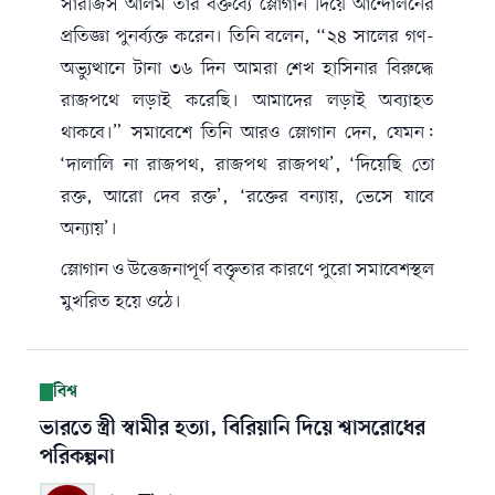
সারজিস আলম তার বক্তব্যে স্লোগান দিয়ে আন্দোলনের
প্রতিজ্ঞা পুনর্ব্যক্ত করেন। তিনি বলেন, “২৪ সালের গণ-
অভ্যুত্থানে টানা ৩৬ দিন আমরা শেখ হাসিনার বিরুদ্ধে
রাজপথে লড়াই করেছি। আমাদের লড়াই অব্যাহত
থাকবে।” সমাবেশে তিনি আরও স্লোগান দেন, যেমন:
‘দালালি না রাজপথ, রাজপথ রাজপথ’, ‘দিয়েছি তো
রক্ত, আরো দেব রক্ত’, ‘রক্তের বন্যায়, ভেসে যাবে
অন্যায়’।
স্লোগান ও উত্তেজনাপূর্ণ বক্তৃতার কারণে পুরো সমাবেশস্থল
মুখরিত হয়ে ওঠে।
বিশ্ব
ভারতে স্ত্রী স্বামীর হত্যা, বিরিয়ানি দিয়ে শ্বাসরোধের
পরিকল্পনা