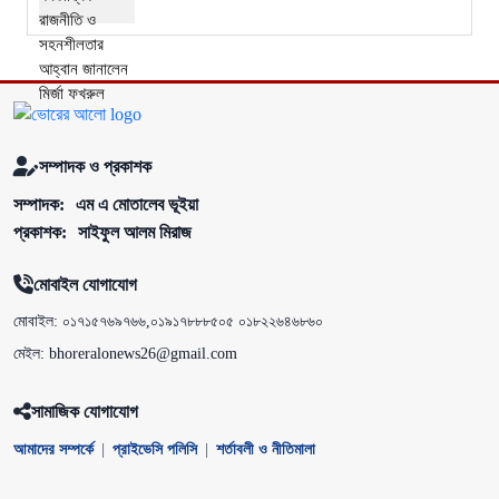
সম্পাদক ও প্রকাশক
সম্পাদক:
এম এ মোতালেব ভূইয়া
প্রকাশক:
সাইফুল আলম মিরাজ
মোবাইল যোগাযোগ
মোবাইল: ০১৭১৫৭৬৯৭৬৬,০১৯১৭৮৮৮৫০৫ ০১৮২২৬৪৬৮৬০
মেইল: bhoreralonews26@gmail.com
সামাজিক যোগাযোগ
আমাদের সম্পর্কে
|
প্রাইভেসি পলিসি
|
শর্তাবলী ও নীতিমালা