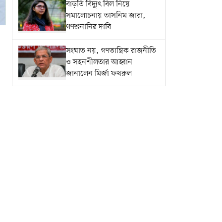
বাড়তি বিদ্যুৎ বিল নিয়ে
সমালোচনায় তাসনিম জারা,
গণশুনানির দাবি
সংঘাত নয়, গণতান্ত্রিক রাজনীতি
ও সহনশীলতার আহ্বান
জানালেন মির্জা ফখরুল