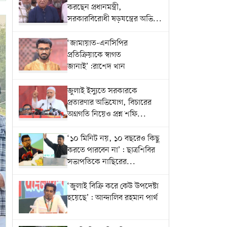
করছেন প্রধানমন্ত্রী,
সরকারবিরোধী ষড়যন্ত্রের অভি...
‘জামায়াত-এনসিপির
প্রতিক্রিয়াকে স্বাগত
জানাই’:রাশেদ খান
জুলাই ইস্যুতে সরকারকে
প্রতারণার অভিযোগ, বিচারের
অগ্রগতি নিয়েও প্রশ্ন শফি...
‘১০ মিনিট নয়, ১০ বছরেও কিছু
করতে পারবেন না’: ছাত্রশিবির
সভাপতিকে নাছিরের...
‘জুলাই বিক্রি করে কেউ উপদেষ্টা
হয়েছে’: আন্দালিব রহমান পার্থ