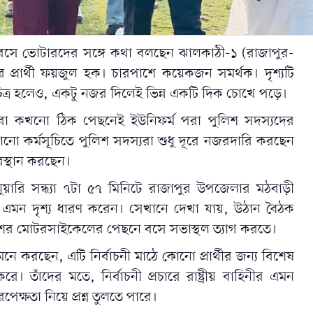
ারে বসে ভোটারদের সঙ্গে কথা বলছেন ঝালকাঠী-১ (রাজাপুর-
প্রার্থী ফয়জুল হক। চারপাশে কয়েকজন সমর্থক। দৃশ্যটি
ত চিত্র হলেও, একটু নজর দিলেই ভিন্ন একটি দিক চোখে পড়ে।
িংবা কখনো ঠিক পেছনেই ইউনিফর্ম পরা পুলিশ সদস্যদের
নো কর্মসূচিতে পুলিশ সদস্যরা শুধু দূরে নজরদারি করছেন
বস্থান করছেন।
ুয়ারি সন্ধ্যা ৭টা ৫৭ মিনিটে রাজাপুর উপজেলার মঠবাড়ী
এমন দৃশ্য ধারণ করেন। সেখানে দেখা যায়, উঠান বৈঠক
ের মোটরসাইকেলের পেছনে বসে সভাস্থল ত্যাগ করতে।
নে করছেন, এটি নির্বাচনী মাঠে কোনো প্রার্থীর জন্য বিশেষ
হন করে। তাঁদের মতে, নির্বাচনী প্রচারে রাষ্ট্রীয় বাহিনীর এমন
েক্ষতা নিয়ে প্রশ্ন তুলতে পারে।