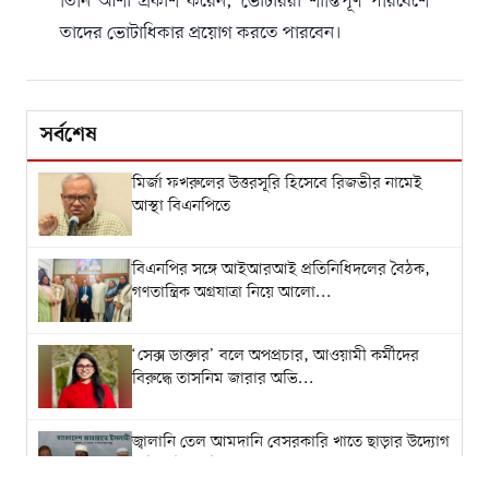
তিনি আশা প্রকাশ করেন, ভোটাররা শান্তিপূর্ণ পরিবেশে
তাদের ভোটাধিকার প্রয়োগ করতে পারবেন।
সর্বশেষ
মির্জা ফখরুলের উত্তরসূরি হিসেবে রিজভীর নামেই
আস্থা বিএনপিতে
বিএনপির সঙ্গে আইআরআই প্রতিনিধিদলের বৈঠক,
গণতান্ত্রিক অগ্রযাত্রা নিয়ে আলো...
‘সেক্স ডাক্তার’ বলে অপপ্রচার, আওয়ামী কর্মীদের
বিরুদ্ধে তাসনিম জারার অভি...
জ্বালানি তেল আমদানি বেসরকারি খাতে ছাড়ার উদ্যোগ
‘লুটপাটের লাইসেন্স’: জামা...