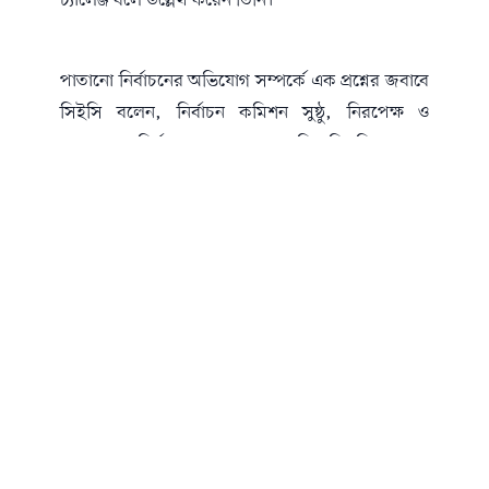
চ্যালেঞ্জ বলে উল্লেখ করেন তিনি।
পাতানো নির্বাচনের অভিযোগ সম্পর্কে এক প্রশ্নের জবাবে
সিইসি বলেন, নির্বাচন কমিশন সুষ্ঠু, নিরপেক্ষ ও
গ্রহণযোগ্য নির্বাচন আয়োজনের প্রতিশ্রুতি নিয়ে কাজ
করছে এবং কোনো পক্ষের প্রতি পক্ষপাতিত্ব করছে না।
তিনি বলেন, কেন্দ্র দখল বা ভোটের বাক্স দখলের মতো
অতীতের সংস্কৃতি ভুলে যেতে হবে।
এছাড়া তিনি জানান, জাতীয় নির্বাচন ও গণভোট মিলিয়ে
প্রায় ২৫৪ মিলিয়ন ব্যালট পেপার ছাপিয়ে দেশের বিভিন্ন
কেন্দ্রে পৌঁছে দেওয়া হয়েছে, যা একটি বড় লজিস্টিক
চ্যালেঞ্জ ছিল।