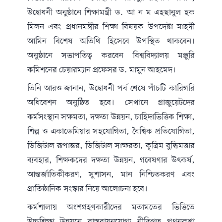
উদ্বোধনী অনুষ্ঠানে শিক্ষামন্ত্রী ড. আ ন ম এহছানুল হক
মিলন এবং প্রধানমন্ত্রীর শিক্ষা বিষয়ক উপদেষ্টা মাহদী
আমিন বিশেষ অতিথি হিসেবে উপস্থিত থাকবেন।
অনুষ্ঠানে সভাপতিত্ব করবেন বিশ্ববিদ্যালয় মঞ্জুরি
কমিশনের চেয়ারম্যান প্রফেসর ড. মামুন আহমেদ।
তিনি আরও জানান, উদ্বোধনী পর্ব শেষে পাঁচটি কারিগরি
অধিবেশন অনুষ্ঠিত হবে। সেখানে গ্রাজুয়েটদের
কর্মসংস্থান সক্ষমতা, দক্ষতা উন্নয়ন, চাহিদাভিত্তিক শিক্ষা,
শিল্প ও একাডেমিয়ার সহযোগিতা, বৈশ্বিক প্রতিযোগিতা,
ডিজিটাল রূপান্তর, ডিজিটাল সাক্ষরতা, কৃত্রিম বুদ্ধিমত্তার
ব্যবহার, শিক্ষকদের দক্ষতা উন্নয়ন, গবেষণার উৎকর্ষ,
আন্তর্জাতিকীকরণ, সুশাসন, মান নিশ্চিতকরণ এবং
প্রাতিষ্ঠানিক সংস্কার নিয়ে আলোচনা হবে।
কর্মশালায় অংশগ্রহণকারীদের মতামতের ভিত্তিতে
উচ্চশিক্ষা উন্নয়নে বাস্তবায়নযোগ্য নীতিগত পথনকশা