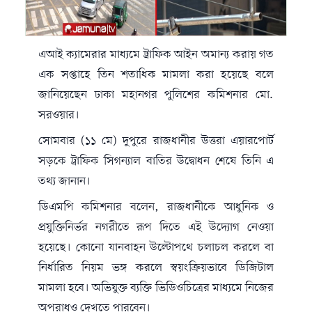
এআই ক্যামেরার মাধ্যমে ট্রাফিক আইন অমান্য করায় গত
এক সপ্তাহে তিন শতাধিক মামলা করা হয়েছে বলে
জানিয়েছেন ঢাকা মহানগর পুলিশের কমিশনার মো.
সরওয়ার।
সোমবার (১১ মে) দুপুরে রাজধানীর উত্তরা এয়ারপোর্ট
সড়কে ট্রাফিক সিগন্যাল বাতির উদ্বোধন শেষে তিনি এ
তথ্য জানান।
ডিএমপি কমিশনার বলেন, রাজধানীকে আধুনিক ও
প্রযুক্তিনির্ভর নগরীতে রূপ দিতে এই উদ্যোগ নেওয়া
হয়েছে। কোনো যানবাহন উল্টোপথে চলাচল করলে বা
নির্ধারিত নিয়ম ভঙ্গ করলে স্বয়ংক্রিয়ভাবে ডিজিটাল
মামলা হবে। অভিযুক্ত ব্যক্তি ভিডিওচিত্রের মাধ্যমে নিজের
অপরাধও দেখতে পারবেন।