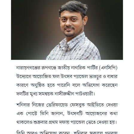
নারায়ণগঞ্জের রূপগঞ্জে জাতীয় নাগরিক পার্টির (এনসিপি)
উদ্যোগে আয়োজিত ফল উৎসব প্যান্ডেল ভাঙচুর ও বাধার
কারণে অনুষ্ঠিত হতে পারেনি বলে অভিযোগ করেছেন
দলটির মুখ্য সমন্বয়ক নাসীরুদ্দীন পাটওয়ারী।
শনিবার নিজের ভেরিফায়েড ফেসবুক আইডিতে দেওয়া
এক পোস্টে তিনি জানান, উৎসবটি আয়োজনের কথা
থাকলেও শুক্রবার প্রথম দফায় প্যান্ডেল ভেঙে দেওয়া হয়।
তিনি আরও অভিযোগ করেন, শনিবার সকালে পুনরায়