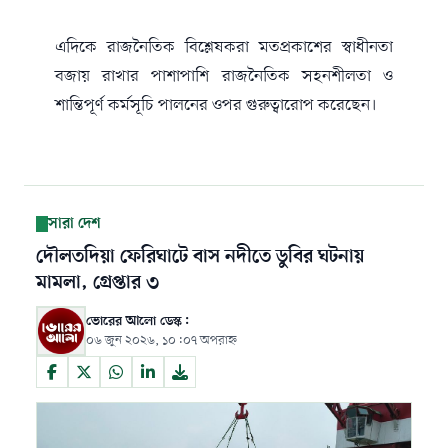
এদিকে রাজনৈতিক বিশ্লেষকরা মতপ্রকাশের স্বাধীনতা
বজায় রাখার পাশাপাশি রাজনৈতিক সহনশীলতা ও
শান্তিপূর্ণ কর্মসূচি পালনের ওপর গুরুত্বারোপ করেছেন।
সারা দেশ
দৌলতদিয়া ফেরিঘাটে বাস নদীতে ডুবির ঘটনায়
মামলা, গ্রেপ্তার ৩
ভোরের আলো ডেস্ক:
০৬ জুন ২০২৬, ১০:০৭ অপরাহ্ন