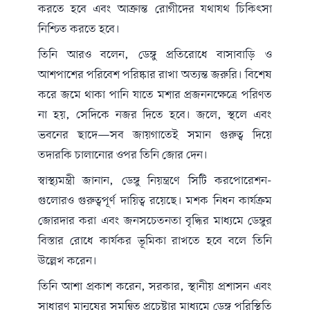
করতে হবে এবং আক্রান্ত রোগীদের যথাযথ চিকিৎসা
নিশ্চিত করতে হবে।
তিনি আরও বলেন, ডেঙ্গু প্রতিরোধে বাসাবাড়ি ও
আশপাশের পরিবেশ পরিষ্কার রাখা অত্যন্ত জরুরি। বিশেষ
করে জমে থাকা পানি যাতে মশার প্রজননক্ষেত্রে পরিণত
না হয়, সেদিকে নজর দিতে হবে। জলে, স্থলে এবং
ভবনের ছাদে—সব জায়গাতেই সমান গুরুত্ব দিয়ে
তদারকি চালানোর ওপর তিনি জোর দেন।
স্বাস্থ্যমন্ত্রী জানান, ডেঙ্গু নিয়ন্ত্রণে
সিটি করপোরেশন
-
গুলোরও গুরুত্বপূর্ণ দায়িত্ব রয়েছে। মশক নিধন কার্যক্রম
জোরদার করা এবং জনসচেতনতা বৃদ্ধির মাধ্যমে ডেঙ্গুর
বিস্তার রোধে কার্যকর ভূমিকা রাখতে হবে বলে তিনি
উল্লেখ করেন।
তিনি আশা প্রকাশ করেন, সরকার, স্থানীয় প্রশাসন এবং
সাধারণ মানুষের সমন্বিত প্রচেষ্টার মাধ্যমে ডেঙ্গু পরিস্থিতি