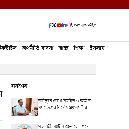
ই-পেপার
|
আর্কাইভ
ইফস্টাইল
অর্থনীতি-ব্যবসা
স্বাস্থ্য
শিক্ষা
ইসলাম
সর্বশেষ
ন
নদীদূষণ রোধে সমন্বিত ও কঠোর
পদক্ষেপের নির্দেশ প্রধানমন্ত্রীর
সহকারী অ্যাটর্নি জেনারেল পদে