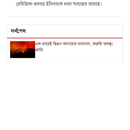
রেমিট্যান্স প্রবাহে ইতিবাচক ধারা অব্যাহত রয়েছে।
সর্বশেষ
এক রাতেই দ্বিগুণ কানাডার দাবানল, জরুরি অবস্থা
জারি
ইসরায়েলি দাবি খণ্ডনে সুস্থ খামেনির ভিডিও প্রকাশ
ইরানি গণমাধ্যমের
নিট বিতর্কে শিক্ষামন্ত্রীর পদ ছাড়ার কারণ জানালেন
ধর্মেন্দ্র প্রধান
জো বাইডেনের শারীরিক অবস্থার অবনতি, হাড়ে
ছড়িয়েছে ক্যান্সার