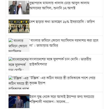
যুদ্ধাপরাধ মামলায় খালাস চেয়ে আবুল কালাম
আযাদের আপিল, শুনানি ১৭ আগস্ট
দেশ ছাড়ার কথা ভাবছেন ১৮% ইসরায়েলি: জরিপ
‘বাংলার জমিনে কোনো ফ্যাসিবাদ বরদাশত করা হবে
না’: জামায়াত আমির
বাংলাদেশের সঙ্গে সুসম্পর্ক চান মোদি: ভারতীয়
হাইকমিশনার
‘টক্সিক’-এর কঠিন সময়ে স্ত্রী রাধিকাকে পাশে পেয়ে
কৃতজ্ঞ ইয়াশ
ইরান যুদ্ধ থেকে সরে আসাই ট্রাম্পের জন্য সবচেয়ে
শক্তিশালী পদক্ষেপ: সাবেক...