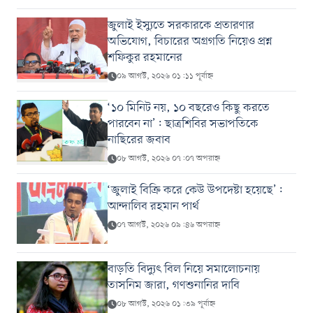
জুলাই ইস্যুতে সরকারকে প্রতারণার
অভিযোগ, বিচারের অগ্রগতি নিয়েও প্রশ্ন
শফিকুর রহমানের
০৯ আগস্ট, ২০২৬ ০১:১১ পূর্বাহ্ন
‘১০ মিনিট নয়, ১০ বছরেও কিছু করতে
পারবেন না’: ছাত্রশিবির সভাপতিকে
নাছিরের জবাব
০৮ আগস্ট, ২০২৬ ০৭:০৭ অপরাহ্ন
‘জুলাই বিক্রি করে কেউ উপদেষ্টা হয়েছে’:
আন্দালিব রহমান পার্থ
০৭ আগস্ট, ২০২৬ ০৯:৪৬ অপরাহ্ন
বাড়তি বিদ্যুৎ বিল নিয়ে সমালোচনায়
তাসনিম জারা, গণশুনানির দাবি
০৮ আগস্ট, ২০২৬ ০১:৩৯ পূর্বাহ্ন