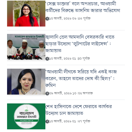
‘সেক্স ডাক্তার’ বলে অপপ্রচার, আওয়ামী
কর্মীদের বিরুদ্ধে তাসনিম জারার অভিযোগ
১০ আগস্ট, ২০২৬ ০৬:৫৩ পূর্বাহ্ন
জ্বালানি তেল আমদানি বেসরকারি খাতে
ছাড়ার উদ্যোগ ‘লুটপাটের লাইসেন্স’:
জামায়াত
১০ আগস্ট, ২০২৬ ০১:৪০ পূর্বাহ্ন
‘আওয়ামী লীগকে সরিয়ে যদি একই কাজ
করেন, তাহলে তাদের দোষ কী ছিল?’:
রুমিন
০৯ আগস্ট, ২০২৬ ১০:০২ অপরাহ্ন
শেখ হাসিনাকে দেশে ফেরাতে কার্যকর
উদ্যোগ চান জামায়াত
১০ আগস্ট, ২০২৬ ০১:৩৭ পূর্বাহ্ন