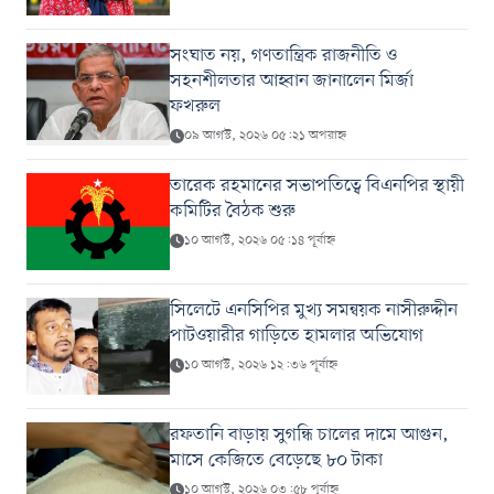
সংঘাত নয়, গণতান্ত্রিক রাজনীতি ও
সহনশীলতার আহ্বান জানালেন মির্জা
ফখরুল
০৯ আগস্ট, ২০২৬ ০৫:২১ অপরাহ্ন
তারেক রহমানের সভাপতিত্বে বিএনপির স্থায়ী
কমিটির বৈঠক শুরু
১০ আগস্ট, ২০২৬ ০৫:১৪ পূর্বাহ্ন
সিলেটে এনসিপির মুখ্য সমন্বয়ক নাসীরুদ্দীন
পাটওয়ারীর গাড়িতে হামলার অভিযোগ
১০ আগস্ট, ২০২৬ ১২:৩৬ পূর্বাহ্ন
রফতানি বাড়ায় সুগন্ধি চালের দামে আগুন,
মাসে কেজিতে বেড়েছে ৮০ টাকা
১০ আগস্ট, ২০২৬ ০৩:৫৮ পূর্বাহ্ন