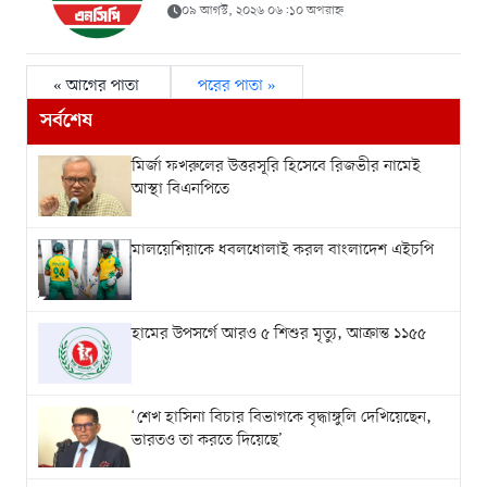
০৯ আগস্ট, ২০২৬ ০৬:১০ অপরাহ্ন
« আগের পাতা
পরের পাতা »
সর্বশেষ
মির্জা ফখরুলের উত্তরসূরি হিসেবে রিজভীর নামেই
আস্থা বিএনপিতে
মালয়েশিয়াকে ধবলধোলাই করল বাংলাদেশ এইচপি
হামের উপসর্গে আরও ৫ শিশুর মৃত্যু, আক্রান্ত ১১৫৫
‘শেখ হাসিনা বিচার বিভাগকে বৃদ্ধাঙ্গুলি দেখিয়েছেন,
ভারতও তা করতে দিয়েছে’