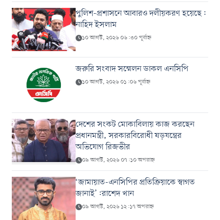
পুলিশ-প্রশাসনে আবারও দলীয়করণ হয়েছে:
নাহিদ ইসলাম
১০ আগস্ট, ২০২৬ ০৬:৩০ পূর্বাহ্ন
জরুরি সংবাদ সম্মেলন ডাকল এনসিপি
১০ আগস্ট, ২০২৬ ০১:০৬ পূর্বাহ্ন
দেশের সংকট মোকাবিলায় কাজ করছেন
প্রধানমন্ত্রী, সরকারবিরোধী ষড়যন্ত্রের
অভিযোগ রিজভীর
০৯ আগস্ট, ২০২৬ ০৭:১০ অপরাহ্ন
‘জামায়াত-এনসিপির প্রতিক্রিয়াকে স্বাগত
জানাই’:রাশেদ খান
০৯ আগস্ট, ২০২৬ ১২:১৭ অপরাহ্ন